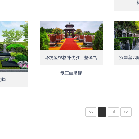
Open
汉皇墓园
环境显得格外优雅，整体气
Open
氛庄重肃穆
安葬
<<
1
1/1
>>