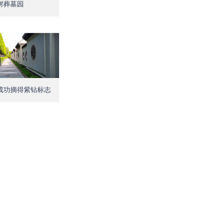
树葬墓园
Open
成功摘得紫钻标志